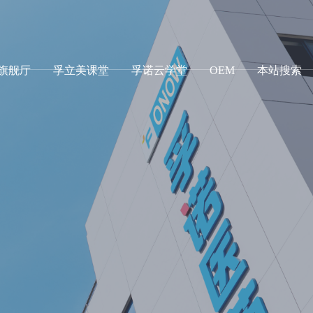
g旗舰厅
孚立美课堂
孚诺云学堂
OEM
本站搜索