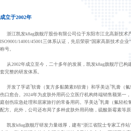
成立于2002年
浙江凯发k8ag旗舰厅股份有限公司位于东阳市江北高新技术产业园区
ISO9001/14001/45001三体系认证，先后荣获“国家高
称号。
从2002年成立至今，二十多年的发展，凯发k8ag
套完整的研发体系。
?
?
开发了孚诺
软膏（复方多黏菌素B软膏）和孚美达
乳膏
（氟
伤口愈合。2024年为皮肤外用药公立医疗机构终端销售额第一
?
庭创伤应急处理和居家旅行的常备用药。孚美达
乳膏
（氟轻松氢
配方。此外，公司还布局了多种皮肤外用药物，硫酸新霉
凯发k8ag旗舰厅研发力量雄厚，建有“浙江省院士专家工