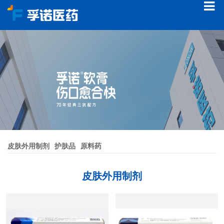
皮肤外用制剂
护肤品
原料药
皮肤外用制剂