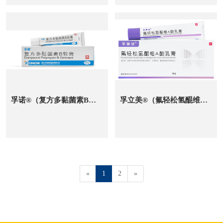
酸多黏菌素B5000单
酸多黏菌素B 5000单
位、硫酸新霉素3500单
位、硫酸新霉素35
位、杆菌肽500单位以及盐酸
00单位、杆菌肽50
利多卡因40mg。
0单位以及盐酸利多卡因 40m
g。
孚诺®（复方多黏菌素B软膏）
孚立美®（氟轻松氢醌维A酸乳膏）
«
1
2
»