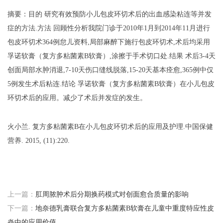
摘要：目的
研究有效预防小儿包皮环切术后的出血感染粘连等并发
症的方法
.方法 回顾性分析我院门诊于2010年1月到2014年11月进行
包皮环切术364例怠儿资料,局部麻醉下施行包皮环切术,术后均采用
孚诺软膏（复方多粘菌素B软膏）,涂擦于手术切口处.结果 术后3-4天
创面局部水肿消退,7-10天伤口缝线脱落,15-20天基本痊愈,365例中仅
5例发生术后粘连.结论 孚诺软膏（复方多粘菌素B软膏）在小儿包皮
环切术后的应用。减少了术后并发症的发生。
火小兰
.
复方多粘菌素
B在小儿包皮环切术后的应用及护理
.中国保健
营养. 2015, (11):220.
上一篇：
肛周脓肿术后分期换药模式对创面愈合质量的影响
下一篇：
地奈德乳膏联合复方多粘菌素B软膏在儿童中重度特应性皮
炎中的应用价值